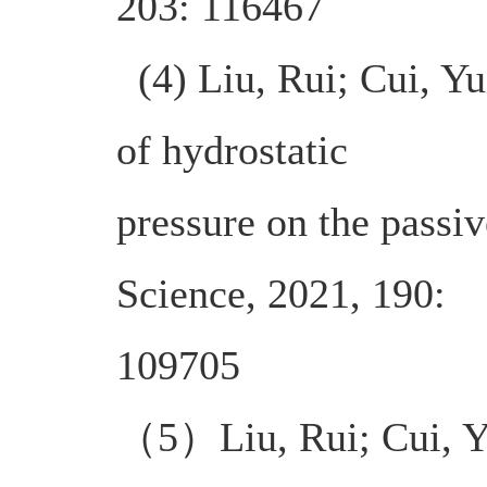
203: 116467
(4) Liu, Rui; Cui, Yu
of hydrostatic
pressure on the passiv
Science, 2021, 190:
109705
（5）Liu, Rui
;
Cui, 