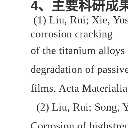
4
、主要科研成
(1) Liu, Rui; Xie, Yus
corrosion cracking
of the titanium alloys
degradation of passiv
films, Acta Materiali
(2) Liu, Rui; Song, Y
Corrosion of highstre