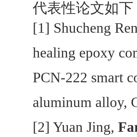
代表性论文如下
[1] Shucheng Ren
healing epoxy co
PCN-222 smart con
aluminum alloy, 
[2] Yuan Jing,
Fa