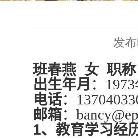
发布时
班春燕 女 职
出生年月
：
1973
电话
：
13704033
邮箱
：
bancy@ep
1
、教育学习经