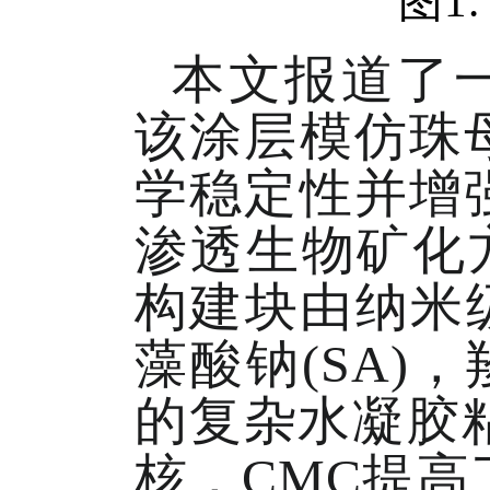
图1.
本文报道了一
该涂层模仿珠
学稳定性并增
渗透生物矿化
构建块由纳米
藻酸钠(SA)，
的复杂水凝胶
核，CMC提高