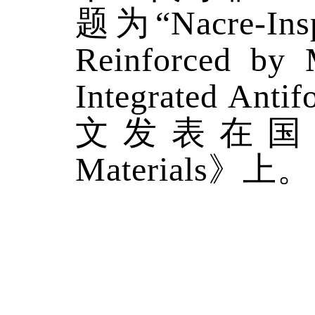
题为
“Nacre-Ins
Reinforced by M
Integrated Antif
文发表在
Materials》
上。