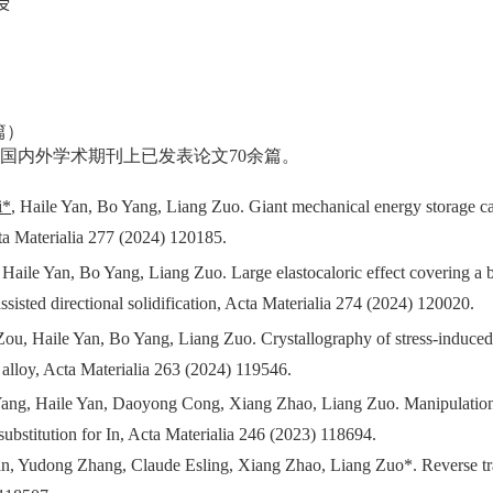
授
篇）
国内外学术期刊上已发表论文
70
余篇。
i*
, Haile Yan, Bo Yang, Liang Zuo. Giant mechanical energy storage cap
a Materialia 277 (2024) 120185.
Haile Yan, Bo Yang, Liang Zuo. Large elastocaloric effect covering a
ssisted directional solidification, Acta Materialia 274 (2024) 120020.
Zou, Haile Yan, Bo Yang, Liang Zuo. Crystallography of stress-induced m
lloy, Acta Materialia 263 (2024) 119546.
ang, Haile Yan, Daoyong Cong, Xiang Zhao, Liang Zuo. Manipulation of
 substitution for In, Acta Materialia 246 (2023) 118694.
an, Yudong Zhang, Claude Esling, Xiang Zhao, Liang Zuo*. Reverse tra