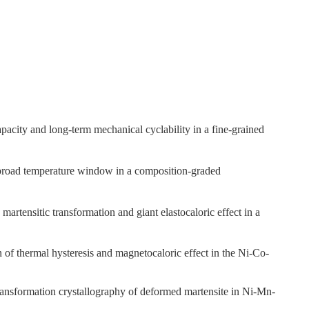
acity and long-term mechanical cyclability in a fine-grained
 broad temperature window in a composition-graded
artensitic transformation and giant elastocaloric effect in a
 thermal hysteresis and magnetocaloric effect in the Ni-Co-
nsformation crystallography of deformed martensite in Ni-Mn-