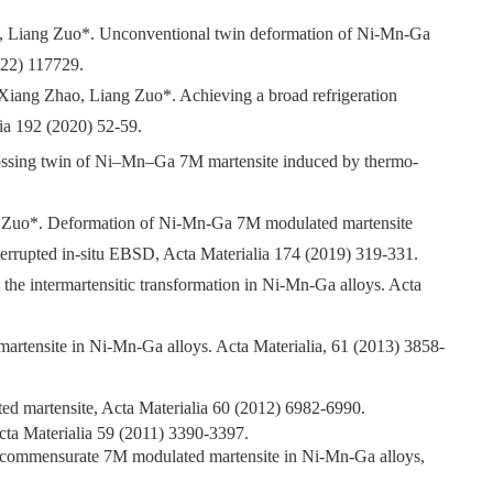
, Liang Zuo*. Unconventional twin deformation of Ni-Mn-Ga
2022) 117729.
iang Zhao, Liang Zuo*. Achieving a broad refrigeration
lia 192 (2020) 52-59.
ossing twin of Ni–Mn–Ga 7M martensite induced by thermo-
 Zuo*. Deformation of Ni-Mn-Ga 7M modulated martensite
nterrupted in-situ EBSD, Acta Materialia 174 (2019) 319-331.
the intermartensitic transformation in Ni-Mn-Ga alloys. Acta
martensite in Ni-Mn-Ga alloys.
Acta Materialia, 61 (2013) 3858-
ed martensite
, Acta Materialia 60 (2012) 6982-6990.
ta Materialia
59 (2011) 3390-3397.
d incommensurate 7M modulated martensite in Ni-Mn-Ga alloys,