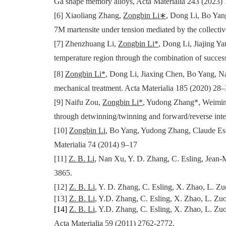
Ga shape memory alloys, Acta Materialia 243 (2023)
[6] Xiaoliang Zhang,
Zongbin Li
∗
, Dong Li, Bo Yan
7M martensite under tension mediated by the collective
[7]
Zhenzhuang Li,
Zongbin Li*
, Dong Li, Jiajing 
temperature region through the combination of successi
[8]
Zongbin Li*
, Dong Li, Jiaxing Chen, Bo Yang, 
mechanical treatment. Acta Materialia 185 (2020) 28–
[9] Naifu Zou,
Zongbin Li*
, Yudong Zhang*, Weimin
through detwinning/twinning and forward/reverse inter
[10]
Zongbin Li
, Bo Yang, Yudong Zhang, Claude Esli
Materialia 74 (2014) 9–17
[11]
Z. B. Li
, Nan Xu, Y. D. Zhang, C. Esling, Jean-
3865.
[12]
Z. B. Li
, Y. D. Zhang, C. Esling, X. Zhao, L. Z
[13]
Z. B. Li
, Y.D. Zhang, C. Esling, X. Zhao, L. Zu
[14]
Z. B. Li
, Y.D. Zhang, C. Esling, X. Zhao, L. Zu
Acta Materialia
59 (2011) 2762-2772.