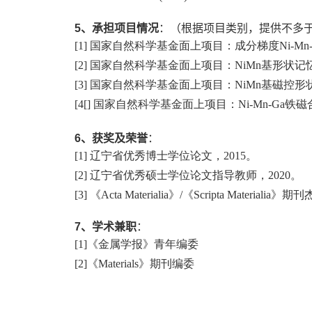
5
、承担项目情况
：（根据项目类别，提供不多
[1]
国家自然科学基金面上项目：成分梯度
Ni-Mn-
[2]
国家自然科学基金面上项目：
NiMn
基形状记
[3]
国家自然科学基金面上项目：
NiMn
基磁控形
[4[]
国家自然科学基金面上项目：
Ni-Mn-Ga
铁磁
6
、获奖及荣誉
：
[1]
辽宁省优秀博士学位论文，
2015
。
[2]
辽宁省优秀硕士学位论文指导教师，
2020
。
[3]
《
Acta Materialia
》
/
《
Scripta Materialia
》期刊
7
、学术兼职
：
[1]
《金属学报》青年编委
[2]
《
Materials
》期刊编委