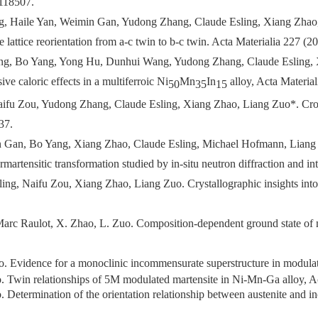
 118507.
g, Haile Yan, Weimin Gan, Yudong Zhang, Claude Esling, Xiang Zhao
 lattice reorientation from a-c twin to b-c twin. Acta Materialia 227 (
Yang, Bo Yang, Yong Hu, Dunhui Wang, Yudong Zhang, Claude Esling, X
ve caloric effects in a multiferroic Ni
Mn
In
alloy, Acta Materia
50
35
15
Naifu Zou, Yudong Zhang, Claude Esling, Xiang Zhao, Liang Zuo*. Cr
37.
 Gan, Bo Yang, Xiang Zhao, Claude Esling, Michael Hofmann, Liang
martensitic transformation studied by in-situ neutron diffraction and i
ng, Naifu Zou, Xiang Zhao, Liang Zuo. Crystallographic insights into 
Marc Raulot, X. Zhao, L. Zuo.
Composition-dependent ground state of 
uo.
Evidence for a monoclinic incommensurate superstructure in modulat
o. Twin relationships of 5M modulated martensite in Ni-Mn-Ga alloy,
Ac
o. Determination of the orientation relationship between austenite an