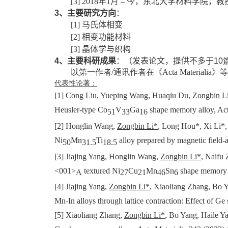
[3] 2018
年
1
月
–
今，东北大学材料学院，教
3
、主要研究方向
：
[1]
马氏体相变
[2]
相变功能材料
[3]
晶体学与织构
4
、主要科研成果
：（发表论文，提供不多于
10
以第一作者
/
通讯作者在《
Acta Materialia
》等
代表性论著：
[1] Cong Liu, Yueping Wang, Huaqiu Du,
Zongbin L
Heusler-type Co
V
Ga
shape memory alloy, Act
51
33
16
[2] Honglin Wang,
Zongbin Li*
, Long Hou*, Xi Li*, 
Ni
Mn
Ti
alloy prepared by magnetic field-a
50
31.5
18.5
[3] Jiajing Yang, Honglin Wang,
Zongbin Li*
, Naifu 
<001>
textured Ni
Cu
Mn
Sn
shape memory a
A
27
21
46
6
[4] Jiajing Yang,
Zongbin Li*
, Xiaoliang Zhang, Bo Y
Mn-In alloys through lattice contraction: Effect of Ge
[5] Xiaoliang Zhang,
Zongbin Li*
, Bo Yang, Haile Y