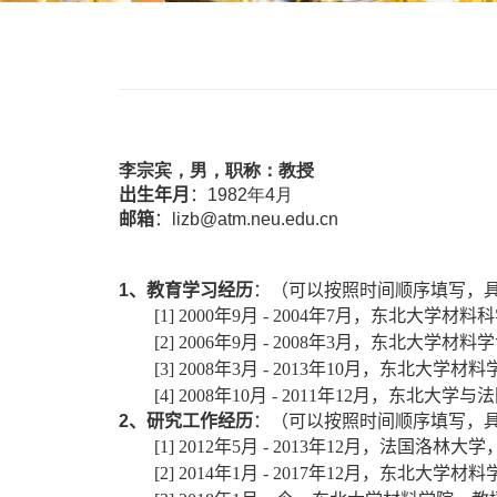
李宗宾，男，职称：教授
出生年月
：
1982
年
4
月
邮箱
：
lizb@atm.neu.edu.cn
1
、教育学习经历
：（可以按照时间顺序填写，
[1] 2000
年
9
月
-
2004
年
7
月，东北大学材料科
[2] 2006
年
9
月
-
2008
年
3
月，东北大学材料学
[3] 2008
年
3
月
-
2013
年
10
月，东北大学材料
[4] 2008
年
10
月
-
2011
年
12
月，东北大学与法
2
、研究工作经历
：（可以按照时间顺序填写，
[1] 2012
年
5
月
-
2013
年
12
月，法国洛林大学
[2] 2014
年
1
月
-
2017
年
12
月，东北大学材料