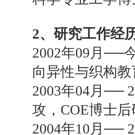
2
、研究工作经
2002
年
09
月
──
向异性与织构教
2003
年
04
月
──
2
攻，
COE
博士后
2004
年
10
月
──
2