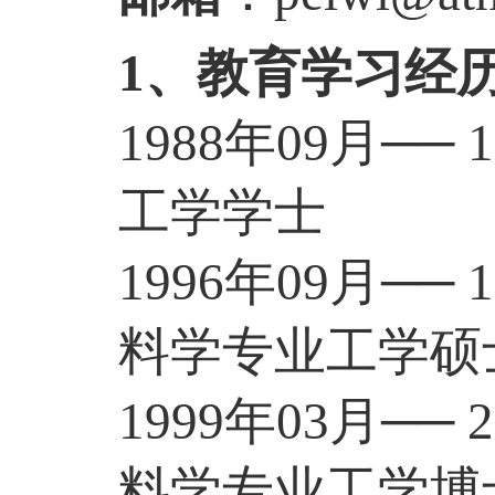
1
、
教育
学习经
1988
年
09
月
──
1
工学学士
1996
年
09
月
──
1
料学专业
工学硕
1999
年
03
月
──
2
料学专业
工学博